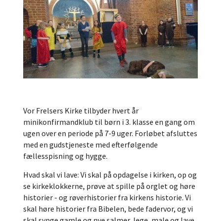
Vor Frelsers Kirke tilbyder hvert år
minikonfirmandklub til børn i 3. klasse en gang om
ugen over en periode på 7-9 uger. Forløbet afsluttes
med en gudstjeneste med efterfølgende
fællesspisning og hygge.
Hvad skal vi lave: Vi skal på opdagelse i kirken, op og
se kirkeklokkerne, prøve at spille på orglet og høre
historier - og røverhistorier fra kirkens historie. Vi
skal høre historier fra Bibelen, bede fadervor, og vi
skal synge gamle og nye salmer, lege, male og lave