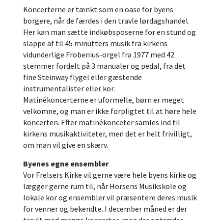
Koncerterne er tænkt som en oase for byens
borgere, når de færdes i den travle lørdagshandel.
Her kan man sætte indkøbsposerne for en stund og
slappe af til 45 minutters musik fra kirkens
vidunderlige Frobenius-orgel fra 1977 med 42
stemmer fordelt på 3 manualer og pedal, fra det
fine Steinway flygel eller gæstende
instrumentalister eller kor.
Matinékoncerterne er uformelle, børn er meget
velkomne, og man er ikke forpligtet til at høre hele
koncerten. Efter matinékonceter samles ind til
kirkens musikaktiviteter, men det er helt frivilligt,
om man vil give en skærv.
Byenes egne ensembler
Vor Frelsers Kirke vil gerne være hele byens kirke og
lægger gerne rum til, når Horsens Musikskole og
lokale kor og ensembler vil præsentere deres musik
for venner og bekendte. I december måned er der