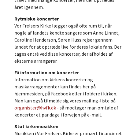
travlt med mange koncerter, men der optrædes
året igennem.
Rytmiske koncerter
Vor Frelsers Kirke lægger også ofte rum til, når
nogle af landets kendte sangere som Anne Linnet,
Caroline Henderson, Søren Huss rejser gennem
landet for at optræde live for deres lokale fans. Der
tages entré ved disse koncerter, der afholdes af
eksterne arrangører.
Få information om koncerter
Information om kirkens koncerter og
musikarrangementer kan findes her på
hjemmesiden, på Facebook eller i foldere i kirken.
Man kan også tilmelde sig vores mailing-liste på
organister@hvfk.dk
- så modtager man omtale af
koncerter et par dage i forvejen på e-mail.
Støt kirkemusikken
Musikken i Vor Frelsers Kirke er primært financieret